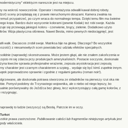
modernistyczny" eklektyzm nareszcie jest na miejscu.
ny na wskroś nowocześnie. Operator i montażysta odwalili kawał dobrej roboty.
zo!) sceny przeplatają się z prawie nieruchomymi obrazami. Kamera zwalnia na
zemuś przypatrzeć, po czym wraca do normalnego tempa. Dzięki temu film ma świetne
idnego kopa. Bardzo duże wysycenie kolorami (pewnie Kodak) też robi swoje. Każda
uje się przewagą jakiegoś koloru - czerwienie, brązy, zielenie. Dodatkowo użyto
trów. Wizja plastyczna olśniewa. Nawet Bestia, mimo pewnych niedociągnięć, jest
fii walk. Dacascos zrobił swoje. Matriksa bije na głowę. Dlaczego? Bo wszystkie
ększość) z niesamowitych scen powstała bez udziału efektów specjalnych.
 solidnie (naprawdę) skonstruowana. Może jestem głupi, ale nie znałem zakończenia w
o często mi się zdarza przy produkcjach amerykańskich. Postacie soczyste, doskonale
yna łowców sprawia profesjonalne wrażenie, zepsuta arystokracja jest zepsutą
rny charakter jest czarnym charakterem a szpieg... wydaje się być kimś zupełnie innym.
wątek poprowadzono sprawnie i zgodnie z regułami gatunku (roman noir!).
 odgrzewane, ale doskonała potrawa stworzona ze składników na pierwszy rzut oka nie
ebie. Pomysł podobny do Trzynastego wojownika, ale o niebo od niego lepszy, bo
izualnie porównywalny do Jeźdźca bez głowy, lecz wykorzystujący całą gamę kolorów, z
e rezygnując.
k naprawdę to ludzie (wszyscy) są Bestią. Patrzcie im w oczy.
Turkot
tkie prawa zastrzeżone. Publikowanie całości lub fragmentów niniejszego artykułu jest
ody właściciela.