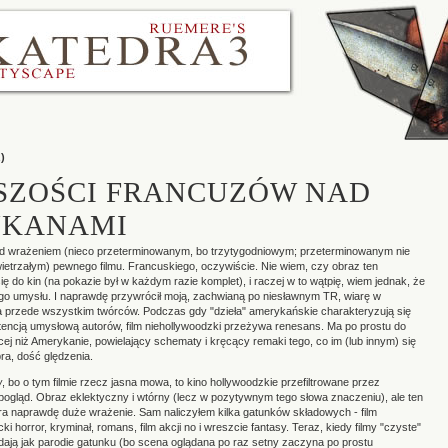
z)
SZOŚCI FRANCUZÓW NAD
YKANAMI
od wrażeniem (nieco przeterminowanym, bo trzytygodniowym; przeterminowanym nie
ietrzałym) pewnego filmu. Francuskiego, oczywiście. Nie wiem, czy obraz ten
ę do kin (na pokazie był w każdym razie komplet), i raczej w to wątpię, wiem jednak, że
ego umysłu. I naprawdę przywrócił moją, zachwianą po niesławnym TR, wiarę w
 a przede wszystkim twórców. Podczas gdy "dzieła" amerykańskie charakteryzują się
otencją umysłową autorów, film niehollywoodzki przeżywa renesans. Ma po prostu do
ej niż Amerykanie, powielający schematy i kręcący remaki tego, co im (lub innym) się
ra, dość ględzenia.
w
, bo o tym filmie rzecz jasna mowa, to kino hollywoodzkie przefiltrowane przez
pogląd. Obraz eklektyczny i wtórny (lecz w pozytywnym tego słowa znaczeniu), ale ten
a naprawdę duże wrażenie. Sam naliczyłem kilka gatunków składowych - film
i horror, kryminał, romans, film akcji no i wreszcie fantasy. Teraz, kiedy filmy "czyste"
ają jak parodie gatunku (bo scena oglądana po raz setny zaczyna po prostu