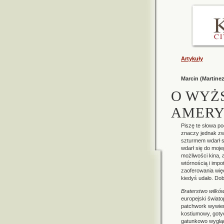
Artykuły
Marcin (Martine
O WYŻ
AMER
Piszę te słowa p
znaczy jednak zw
szturmem wdarł si
wdarł się do moj
możliwości kina,
wtórnością i imp
zaoferowania więc
kiedyś udało. Dob
Braterstwo wilkó
europejski świato
patchwork wywier
kostiumowy, gotyck
gatunkowo wygląd