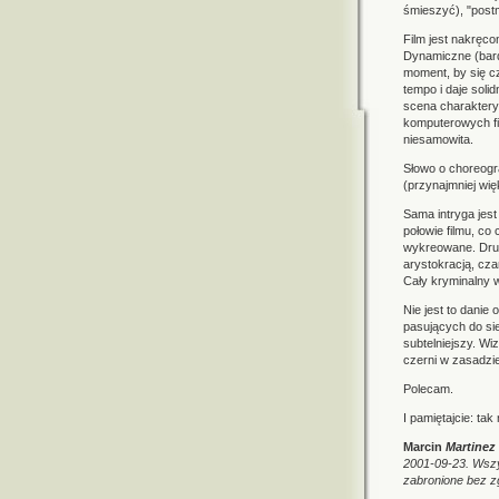
śmieszyć), "post
Film jest nakręco
Dynamiczne (bard
moment, by się c
tempo i daje sol
scena charakteryz
komputerowych fil
niesamowita.
Słowo o choreogra
(przynajmniej wi
Sama intryga jest
połowie filmu, c
wykreowane. Druż
arystokracją, cza
Cały kryminalny 
Nie jest to danie
pasujących do si
subtelniejszy. W
czerni w zasadzi
Polecam.
I pamiętajcie: ta
Marcin
Martinez
2001-09-23. Wszys
zabronione bez zg