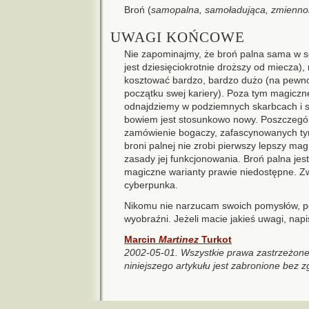
Broń (
samopalna, samoładująca, zmiennok
UWAGI KOŃCOWE
Nie zapominajmy, że broń palna sama w so
jest dziesięciokrotnie droższy od miecza)
kosztować bardzo, bardzo dużo (na pewno 
początku swej kariery). Poza tym magiczne
odnajdziemy w podziemnych skarbcach i s
bowiem jest stosunkowo nowy. Poszczegól
zamówienie bogaczy, zafascynowanych ty
broni palnej nie zrobi pierwszy lepszy ma
zasady jej funkcjonowania. Broń palna jest
magiczne warianty prawie niedostępne. Zwa
cyberpunka.
Nikomu nie narzucam swoich pomysłów, pot
wyobraźni. Jeżeli macie jakieś uwagi, napi
Marcin
Martinez
Turkot
2002-05-01. Wszystkie prawa zastrzeżone.
niniejszego artykułu jest zabronione bez z