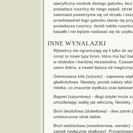
specyficzny osobnik danego gatunku, lecz 
posiadacz rusznicy do niego wypali, strzał
natomiast powstrzyma się od strzału i oszc
przedstawiciel tego gatunku stanie się prz
posiadacza rusznicy. Jeżeli nabita rusznic
kawałki i nie będzie nadawać się do użytku
INNE WYNALAZKI
Wytwórcy nie ograniczają się li tylko do 
coraz to nowe typy broni, która ma być ba
w obsłudze i bardziej niezawodna. Czasa
samo dobra, a nawet lepsza od magiczny
Gwintowana lufa (sztucer)
- zapewnia więk
gładkolufowa. Niestety, pocisk należy wbi
młotka, co znacznie wydłuża czas ładowan
Bagnet (szpuntowy)
- długi sztylet może z
umożliwiając walkę jak włócznią. Niestety, 
Broń dwulufowa (dubeltowa)
- dwa zamki (
umieszczone obok siebie.
Broń wielolufowa (rewolwerowa, wender)
-
zamek (wyłącznie skałkowy). Przygotowani