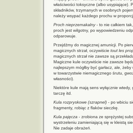
właściwości toksyczne (albo usypiające). 
składników, trzymanych w osobnych pojemn
należy wsypać każdego prochu w proporcja
Proch nieprzemakalny
- to nie całkiem tak
proch jest wilgotny, po wypowiedzeniu o
odparowuje.
Przejdźmy do magicznej amunicji. Po pie
magicznych strzał, oczywiście
tout les pr
magicznych strzał nie zawsze są przekłada
Magiczne kule oczywiście nie zawsze będ
najlepszym mógłby być garłacz, ale, żeby 
w towarzystwie niemagicznego śrutu, gwoźd
własności).
Niektóre kule mają sens wyłącznie wtedy, g
tarczę itd.
Kula rozpryskowe (szrapnel)
- po wbiciu s
fragmenty, robiąc z flaków sieczkę.
Kula pajęcza
- zrobiona ze sprężystej sub
wystrzeleniu zamieniającą się w kleistą s
Nie zadaje obrażeń.