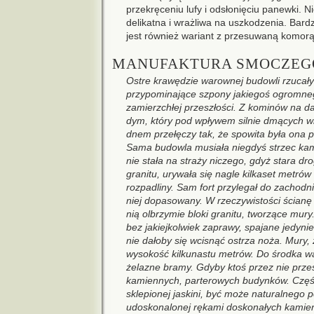
przekręceniu lufy i odsłonięciu panewki. N
delikatna i wrażliwa na uszkodzenia. Bardz
jest również wariant z przesuwaną komorą 
MANUFAKTURA SMOCZEG
Ostre krawędzie warownej budowli rzucały 
przypominające szpony jakiegoś ogromneg
zamierzchłej przeszłości. Z kominów na d
dym, który pod wpływem silnie dmących wia
dnem przełęczy tak, że spowita była ona 
Sama budowla musiała niegdyś strzec kami
nie stała na straży niczego, gdyż stara d
granitu, urywała się nagle kilkaset metrów
rozpadliny. Sam fort przylegał do zachodni
niej dopasowany. W rzeczywistości ścian
nią olbrzymie bloki granitu, tworzące mury.
bez jakiejkolwiek zaprawy, spajane jedyni
nie dałoby się wcisnąć ostrza noża. Mury,
wysokość kilkunastu metrów. Do środka w
żelazne bramy. Gdyby ktoś przez nie przesz
kamiennych, parterowych budynków. Czę
sklepionej jaskini, być może naturalnego 
udoskonalonej rękami doskonałych kamieni