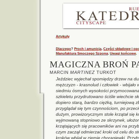
Artykuły
Dlaczego
?
Proch i amunicja
.
Części składowe i op
Manufaktura Smoczego Szpona
.
Uwagi końcowe
.
MAGICZNA BROŃ P
MARCIN
MARTINEZ
TURKOT
Jeździec wyjechał spomiędzy drzew na du
mężczyzn - krasnolud i człowiek - wbijało 
siedmiu ósmych wysokości przymocowana 
szkieletu przydrutowano ściśle wiechcie sł
dopiero starą, bardzo ciężką, turniejową 
przyglądał się tym czynnościom, po przeci
dużym, prowizorycznym stole krzątał się k
wyjmowaną stopniowo ze skrzynek, ułożon
krzątających się pracowników ani na przyb
czym zaczął odmierzać kroki od celu do st
kroków wbijał w ziemię chorągiewki. Przyb