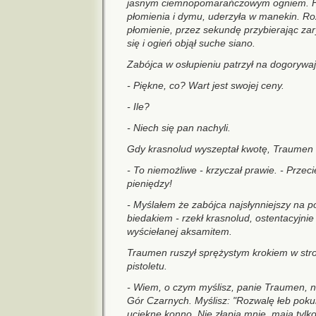
jasnym ciemnopomarańczowym ogniem. Hu
płomienia i dymu, uderzyła w manekin. Roz
płomienie, przez sekundę przybierając zary
się i ogień objął suche siano.
Zabójca w osłupieniu patrzył na dogorywaj
- Piękne, co? Wart jest swojej ceny.
- Ile?
- Niech się pan nachyli.
Gdy krasnolud wyszeptał kwotę, Traumen b
- To niemożliwe - krzyczał prawie. - Przeci
pieniędzy!
- Myślałem że zabójca najsłynniejszy na p
biedakiem - rzekł krasnolud, ostentacyjni
wyściełanej aksamitem.
Traumen ruszył sprężystym krokiem w stron
pistoletu.
- Wiem, o czym myślisz, panie Traumen, n
Gór Czarnych. Myślisz: "Rozwalę łeb pok
ucieknę konno. Nie złapią mnie, mają tylko