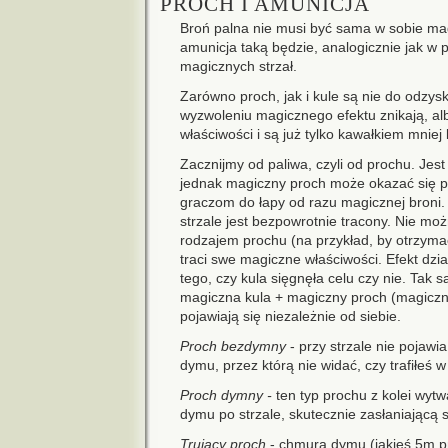
PROCH I AMUNICJA
Broń palna nie musi być sama w sobie ma
amunicja taką będzie, analogicznie jak w
magicznych strzał.
Zarówno proch, jak i kule są nie do odzys
wyzwoleniu magicznego efektu znikają, al
właściwości i są już tylko kawałkiem mniej
Zacznijmy od paliwa, czyli od prochu. Jes
jednak magiczny proch może okazać się p
graczom do łapy od razu magicznej broni
strzale jest bezpowrotnie tracony. Nie m
rodzajem prochu (na przykład, by otrzymać
traci swe magiczne właściwości. Efekt dzia
tego, czy kula sięgnęła celu czy nie. Tak 
magiczna kula + magiczny proch (magiczna
pojawiają się niezależnie od siebie.
Proch bezdymny
- przy strzale nie pojawi
dymu, przez którą nie widać, czy trafiłeś w 
Proch dymny -
ten typ prochu z kolei wyt
dymu po strzale, skutecznie zasłaniającą s
Trujący proch
- chmura dymu (jakieś 5m pr