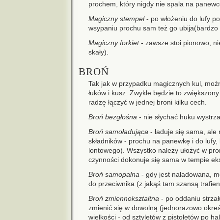
prochem, który nigdy nie spala na panewc
Magiczny stempel
- po włożeniu do lufy po
wsypaniu prochu sam też go ubija(bardzo 
Magiczny forkiet
- zawsze stoi pionowo, ni
skały).
BROŃ
Tak jak w przypadku magicznych kul, moż
łuków i kusz. Zwykle będzie to zwiększony
radzę łączyć w jednej broni kilku cech.
Broń bezgłośna
- nie słychać huku wystrza
Broń samoładująca
- ładuje się sama, ale 
składników - prochu na panewkę i do lufy,
lontowego). Wszystko należy ułożyć w pro
czynności dokonuje się sama w tempie e
Broń samopalna
- gdy jest naładowana, mo
do przeciwnika (z jakąś tam szansą trafien
Broń zmiennokształtna
- po oddaniu strzał
zmienić się w dowolną (jednorazowo okreś
wielkości - od sztyletów z pistoletów po h