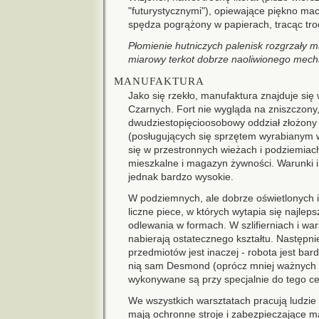
"futurystycznymi"), opiewające piękno mac
spędza pogrążony w papierach, tracąc troc
Płomienie hutniczych palenisk rozgrzały m
miarowy terkot dobrze naoliwionego mec
MANUFAKTURA
Jako się rzekło, manufaktura znajduje się
Czarnych. Fort nie wygląda na zniszczony,
dwudziestopięcioosobowy oddział złożony 
(posługujących się sprzętem wyrabianym 
się w przestronnych wieżach i podziemiach
mieszkalne i magazyn żywności. Warunki i
jednak bardzo wysokie.
W podziemnych, ale dobrze oświetlonych i
liczne piece, w których wytapia się najlepsze
odlewania w formach. W szlifierniach i wa
nabierają ostatecznego kształtu. Następn
przedmiotów jest inaczej - robota jest bar
nią sam Desmond (oprócz mniej ważnych 
wykonywane są przy specjalnie do tego c
We wszystkich warsztatach pracują ludzie
mają ochronne stroje i zabezpieczające mask