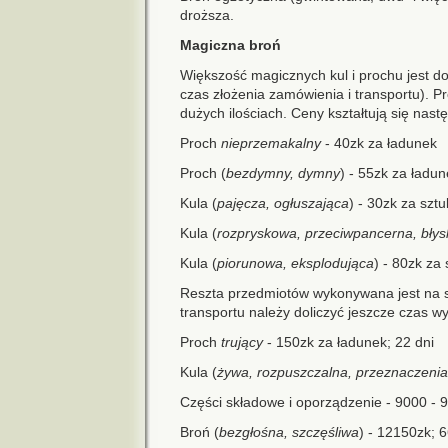
droższa.
Magiczna broń
Większość magicznych kul i prochu jest dos
czas złożenia zamówienia i transportu).
dużych ilościach. Ceny kształtują się nast
Proch
nieprzemakalny
- 40zk za ładunek
Proch (
bezdymny, dymny
) - 55zk za ładu
Kula (
pajęcza, ogłuszająca
) - 30zk za szt
Kula (
rozpryskowa, przeciwpancerna, bły
Kula (
piorunowa,
eksplodująca
)
- 80zk za 
Reszta przedmiotów wykonywana jest na s
transportu należy doliczyć jeszcze czas w
Proch
trujący
- 150zk za ładunek; 22 dni
Kula (
żywa, rozpuszczalna, przeznaczenia
Części składowe i oporządzenie - 9000 - 9
Broń (
bezgłośna, szczęśliwa
) - 12150zk; 6