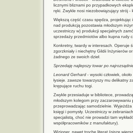
licznymi bliznami po przypadkowych ekspl
ręki. Zwykle nosi niezobowiązujący strój - 
Większą część czasu spędza, projektując 
nad produkcją pozostawia młodszym inży
uczestniczy w) produkcji specjalnych zam
sprzedaży przedmiotów albo kupna rudy c
Konkretny, twardy w interesach. Operuje ś
zgorzkniały i niechętny Gildii Inżynierów
żadnego ze swoich dzieł.
Sprzedaję najlepszy towar po najrozsądni
Leonard Gerhard
- wysoki człowiek, około 
łysieje. zawsze towarzyszy mu delikatny z
krępujące ruchu togi.
Zwykle przesiaduje w bibliotece, prowad
młodszym kolegom przy zaczarowywaniu p
przeprowadzając samodzielnie. Wyjeżdża 
księgi i pomysły. Uczestniczy w zebrania
specjalistą, choć nie prowadzi tam wykład
współpracowników z manufaktury).
Wizjoner, nawet trochę literat (pisze wier