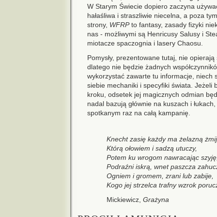
W Starym Świecie dopiero zaczyna używać 
hałaśliwa i straszliwie niecelna, a poza ty
strony,
WFRP
to fantasy, zasady fizyki nie
nas - możliwymi są Henricusy Salusy i Ste
miotacze spaczognia i lasery Chaosu.
Pomysły, prezentowane tutaj, nie opierają
dlatego nie będzie żadnych współczynników
wykorzystać zawarte tu informacje, niech
siebie mechaniki i specyfiki świata. Jeżel
kroku, odsetek jej magicznych odmian będz
nadal bazują głównie na kuszach i łukach,
spotkanym raz na całą kampanię.
Knecht zasię każdy ma żelazną żmij
Którą ołowiem i sadzą utuczy,
Potem ku wrogom nawracając szyję
Podraźni iskrą, wnet paszcza zahuc
Ogniem i gromem, zrani lub zabije,
Kogo jej strzelca trafny wzrok poruc
Mickiewicz,
Grażyna