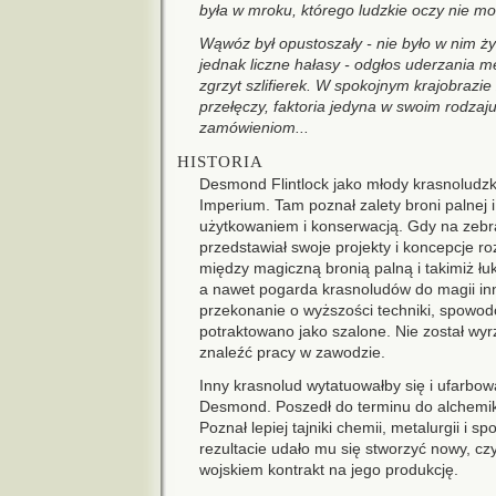
była w mroku, którego ludzkie oczy nie mo
Wąwóz był opustoszały - nie było w nim ż
jednak liczne hałasy - odgłos uderzania m
zgrzyt szlifierek. W spokojnym krajobraz
przełęczy, faktoria jedyna w swoim rodzaj
zamówieniom...
HISTORIA
Desmond Flintlock jako młody krasnoludzki
Imperium. Tam poznał zalety broni palnej i
użytkowaniem i konserwacją. Gdy na zebra
przedstawiał swoje projekty i koncepcje 
między magiczną bronią palną i takimiż ł
a nawet pogarda krasnoludów do magii inne
przekonanie o wyższości techniki, spowo
potraktowano jako szalone. Nie został wyrz
znaleźć pracy w zawodzie.
Inny krasnolud wytatuowałby się i ufarbo
Desmond. Poszedł do terminu do alchemika
Poznał lepiej tajniki chemii, metalurgii i 
rezultacie udało mu się stworzyć nowy, cz
wojskiem kontrakt na jego produkcję.