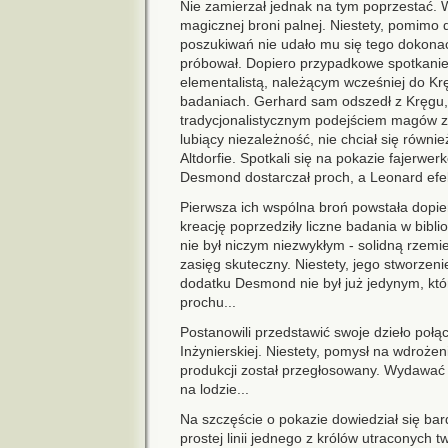
Nie zamierzał jednak na tym poprzestać. 
magicznej broni palnej. Niestety, pomimo
poszukiwań nie udało mu się tego dokonać.
próbował. Dopiero przypadkowe spotkani
elementalistą, należącym wcześniej do K
badaniach. Gerhard sam odszedł z Kręgu, 
tradycjonalistycznym podejściem magów z
lubiący niezależność, nie chciał się równ
Altdorfie. Spotkali się na pokazie fajerwe
Desmond dostarczał proch, a Leonard efek
Pierwsza ich wspólna broń powstała dopier
kreację poprzedziły liczne badania w biblio
nie był niczym niezwykłym - solidną rzemie
zasięg skuteczny. Niestety, jego stworzen
dodatku Desmond nie był już jedynym, któ
prochu...
Postanowili przedstawić swoje dzieło poł
Inżynierskiej. Niestety, pomysł na wdrożen
produkcji został przegłosowany. Wydawać 
na lodzie...
Na szczęście o pokazie dowiedział się b
prostej linii jednego z królów utraconych