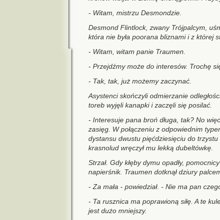
- Witam, mistrzu Desmondzie.
Desmond Flintlock, zwany Trójpalcym, uśm
która nie była poorana bliznami i z której 
- Witam, witam panie Traumen.
- Przejdźmy może do interesów. Trochę si
- Tak, tak, już możemy zaczynać.
Asystenci skończyli odmierzanie odległości 
toreb wyjęli kanapki i zaczęli się posilać.
- Interesuje pana broń długa, tak? No wi
zasięg. W połączeniu z odpowiednim typem 
dystansu dwustu pięćdziesięciu do trzystu
krasnolud wręczył mu lekką dubeltówkę.
Strzał. Gdy kłęby dymu opadły, pomocnicy 
napierśnik. Traumen dotknął dziury palce
- Za mała - powiedział. - Nie ma pan cze
- Ta rusznica ma poprawioną siłę. A te kul
jest dużo mniejszy.