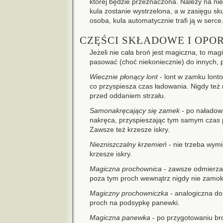
której będzie przeznaczona. Należy na niej
kula zostanie wystrzelona, a w zasięgu s
osoba, kula automatycznie trafi ją w serce
CZĘŚCI SKŁADOWE I OPO
Jeżeli nie cała broń jest magiczna, to ma
pasować (choć niekoniecznie) do innych, 
Wiecznie płonący lont
- lont w zamku lonto
co przyspiesza czas ładowania. Nigdy te
przed oddaniem strzału.
Samonakręcający się zamek
- po naładow
nakręca, przyspieszając tym samym czas p
Zawsze też krzesze iskry.
Niezniszczalny krzemień
- nie trzeba wym
krzesze iskry.
Magiczna prochownica
- zawsze odmierza 
poza tym proch wewnątrz nigdy nie zamok
Magiczny prochowniczka
- analogiczna do
proch na podsypkę panewki.
Magiczna panewka
- po przygotowaniu bro