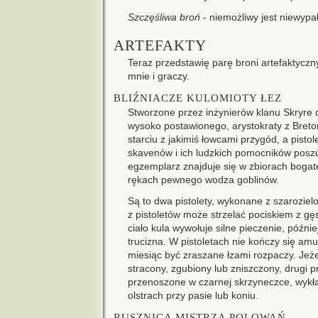
Szczęśliwa broń
- niemożliwy jest niewypa
ARTEFAKTY
Teraz przedstawię parę broni artefaktycz
mnie i graczy.
BLIŹNIACZE KULOMIOTY ŁEZ
Stworzone przez inżynierów klanu Skryre
wysoko postawionego, arystokraty z Breton
starciu z jakimiś łowcami przygód, a pistole
skavenów i ich ludzkich pomocników poszuk
egzemplarz znajduje się w zbiorach bogat
rękach pewnego wodza goblinów.
Są to dwa pistolety, wykonane z szarozie
z pistoletów może strzelać pociskiem z gę
ciało kula wywołuje silne pieczenie, późnie
trucizna. W pistoletach nie kończy się am
miesiąc być zraszane łzami rozpaczy. Jeże
stracony, zgubiony lub zniszczony, drugi 
przenoszone w czarnej skrzyneczce, wykł
olstrach przy pasie lub koniu.
RUSZNICA MISTRZA POLOWAŃ