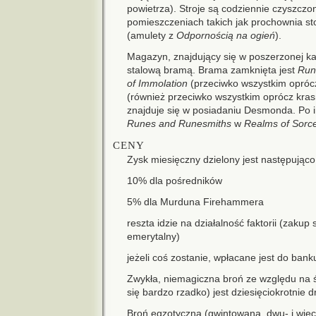
powietrza). Stroje są codziennie czyszczo
pomieszczeniach takich jak prochownia st
(amulety z
Odpornością na ogień
).
Magazyn, znajdujący się w poszerzonej kaw
stalową bramą. Brama zamknięta jest
Run
of Immolation
(przeciwko wszystkim opróc
(również przeciwko wszystkim oprócz kra
znajduje się w posiadaniu Desmonda. Po i
Runes and Runesmiths
w
Realms of Sorc
CENY
Zysk miesięczny dzielony jest następująco
10% dla pośredników
5% dla Murduna Firehammera
reszta idzie na działalność faktorii (zaku
emerytalny)
jeżeli coś zostanie, wpłacane jest do bank
Zwykła, niemagiczna broń ze względu na ś
się bardzo rzadko) jest dziesięciokrotnie 
Broń egzotyczna (gwintowana, dwu- i więcej