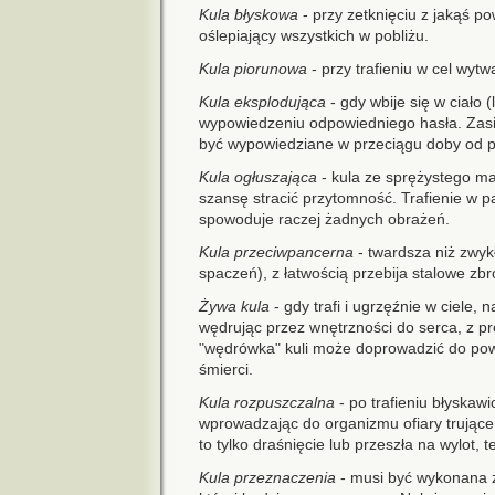
Kula błyskowa
- przy zetknięciu z jakąś p
oślepiający wszystkich w pobliżu.
Kula piorunowa
- przy trafieniu w cel wytw
Kula eksplodująca
- gdy wbije się w ciało
wypowiedzeniu odpowiedniego hasła. Zasię
być wypowiedziane w przeciągu doby od p
Kula ogłuszająca
- kula ze sprężystego mat
szansę stracić przytomność. Trafienie w pa
spowoduje raczej żadnych obrażeń.
Kula przeciwpancerna
- twardsza niż zwyk
spaczeń), z łatwością przebija stalowe zbr
Żywa kula
- gdy trafi i ugrzęźnie w ciele,
wędrując przez wnętrzności do serca, z 
"wędrówka" kuli może doprowadzić do pow
śmierci.
Kula rozpuszczalna
- po trafieniu błyskaw
wprowadzając do organizmu ofiary trujące (
to tylko draśnięcie lub przeszła na wylot, 
Kula przeznaczenia
- musi być wykonana z