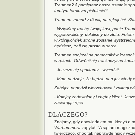
Traumen? A pamiętasz nasze ostatnie spo
tamtym feralnym pistolecie?
Traumen zamarł z dłonią na rękojeści. Sta
- Wzięliśmy trochę twojej krwi, panie Trau
wygotowaliśmy, dolaliśmy do złota. Potem na
w którąkolwiek stronę zostanie wystrzelo
będziesz, trafi cię prosto w serce.
Traumen spojrzał na pomocników krasnoluda
w rękach. Odwrócił się i wskoczył na konia
- Jeszcze się spotkamy - wycedził.
- Mam nadzieje, że będzie pan już wtedy 
Zabójca popędził wierzchowca i zniknął w
- Kolejny zadowolony i chętny klient. Jesz
zacierając ręce.
DLACZEGO?
Znajomy, gdy opowiadałem mu kiedyś o m
Warhammera
zapytał: "A są tam magiczn
twierdząco, choć tak naprawdę nigdy wcze