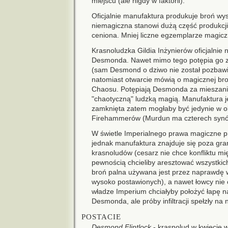
miejscu (ale nigdy w faktorii).
Oficjalnie manufaktura produkuje broń wyso
niemagiczna stanowi dużą część produkcji i
ceniona. Mniej liczne egzemplarze magicz
Krasnoludzka Gildia Inżynierów oficjalnie n
Desmonda. Nawet mimo tego potępia go z
(sam Desmond o dziwo nie został pozbawi
natomiast otwarcie mówią o magicznej bron
Chaosu. Potępiają Desmonda za mieszani
"chaotyczną" ludzką magią. Manufaktura j
zamknięta zatem mogłaby być jedynie w obl
Firehammerów (Murdun ma czterech synów
W świetle Imperialnego prawa magiczne p
jednak manufaktura znajduje się poza gra
krasnoludów (cesarz nie chce konfliktu m
pewnością chcieliby aresztować wszystki
broń palna używana jest przez naprawdę w
wysoko postawionych), a nawet łowcy nie
władze Imperium chciałyby położyć łapę n
Desmonda, ale próby infiltracji spełzły na 
POSTACIE
Desmond Flintlock
- krasnolud w kwiecie 