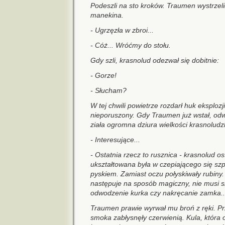
Podeszli na sto kroków. Traumen wystrzeli
manekina.
- Ugrzęzła w zbroi...
- Cóż... Wróćmy do stołu.
Gdy szli, krasnolud odezwał się dobitnie:
- Gorze!
- Słucham?
W tej chwili powietrze rozdarł huk eksplozji
nieporuszony. Gdy Traumen już wstał, odwr
ziała ogromna dziura wielkości krasnoludzk
- Interesujące...
- Ostatnia rzecz to rusznica - krasnolud os
ukształtowana była w czepiającego się s
pyskiem. Zamiast oczu połyskiwały rubiny
następuje na sposób magiczny, nie musi 
odwodzenie kurka czy nakręcanie zamka..
Traumen prawie wyrwał mu broń z ręki. Przy
smoka zabłysnęły czerwienią. Kula, która o