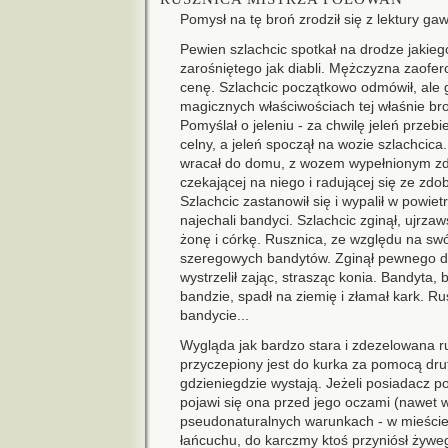
Pomysł na tę broń zrodził się z lektury
Pewien szlachcic spotkał na drodze jakieg
zarośniętego jak diabli. Mężczyzna zaofe
cenę. Szlachcic początkowo odmówił, ale
magicznych właściwościach tej właśnie bro
Pomyślał o jeleniu - za chwilę jeleń przebie
celny, a jeleń spoczął na wozie szlachcica.
wracał do domu, z wozem wypełnionym zdo
czekającej na niego i radującej się ze zd
Szlachcic zastanowił się i wypalił w powie
najechali bandyci. Szlachcic zginął, ujrza
żonę i córkę. Rusznica, ze względu na swó
szeregowych bandytów. Zginął pewnego dn
wystrzelił zając, strasząc konia. Bandyta
bandzie, spadł na ziemię i złamał kark. R
bandycie...
Wygląda jak bardzo stara i zdezelowana r
przyczepiony jest do kurka za pomocą drut
gdzieniegdzie wystają. Jeżeli posiadacz pomy
pojawi się ona przed jego oczami (nawet 
pseudonaturalnych warunkach - w mieście 
łańcuchu, do karczmy ktoś przyniósł żywego