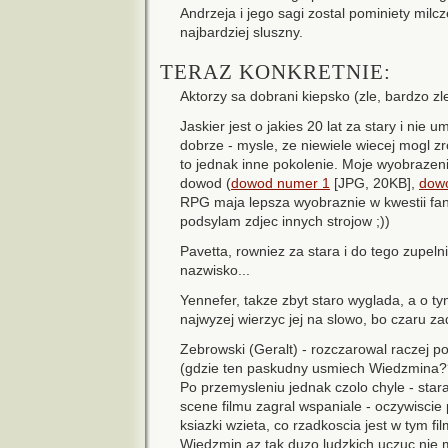
Andrzeja i jego sagi zostal pominiety milcz
najbardziej sluszny.
TERAZ KONKRETNIE:
Aktorzy sa dobrani kiepsko (zle, bardzo zl
Jaskier jest o jakies 20 lat za stary i ni
dobrze - mysle, ze niewiele wiecej mogl zro
to jednak inne pokolenie. Moje wyobrazeni
dowod (
dowod numer 1
[JPG, 20KB],
dow
RPG maja lepsza wyobraznie w kwestii fanta
podsylam zdjec innych strojow ;))
Pavetta, rowniez za stara i do tego zupeln
nazwisko...
Yennefer, takze zbyt staro wyglada, a o t
najwyzej wierzyc jej na slowo, bo czaru zad
Zebrowski (Geralt) - rozczarowal raczej poz
(gdzie ten paskudny usmiech Wiedzmina?
Po przemysleniu jednak czolo chyle - stara
scene filmu zagral wspaniale - oczywiscie 
ksiazki wzieta, co rzadkoscia jest w tym f
Wiedzmin az tak duzo ludzkich uczuc nie 