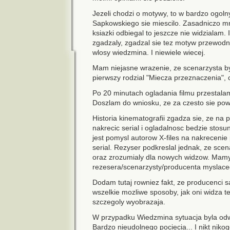
Jezeli chodzi o motywy, to w bardzo ogo
Sapkowskiego sie miescilo. Zasadniczo mni
ksiazki odbiegal to jeszcze nie widzialam.
zgadzaly, zgadzal sie tez motyw przewodni
wlosy wiedzmina. I niewiele wiecej.
Mam niejasne wrazenie, ze scenarzysta by
pierwszy rodzial "Miecza przeznaczenia", c
Po 20 minutach ogladania filmu przestalam
Doszlam do wniosku, ze za czesto sie pow
Historia kinematografii zgadza sie, ze na
nakrecic serial i ogladalnosc bedzie stos
jest pomysl autorow X-files na nakreceni
serial. Rezyser podkreslal jednak, ze scen
oraz zrozumialy dla nowych widzow. Mamy
rezesera/scenarzysty/producenta myslace
Dodam tutaj rowniez fakt, ze producenci s
wszelkie mozliwe sposoby, jak oni widza te
szczegoly wyobrazaja.
W przypadku Wiedzmina sytuacja byla odwro
Bardzo nieudolnego pociecia... I nikt nikog