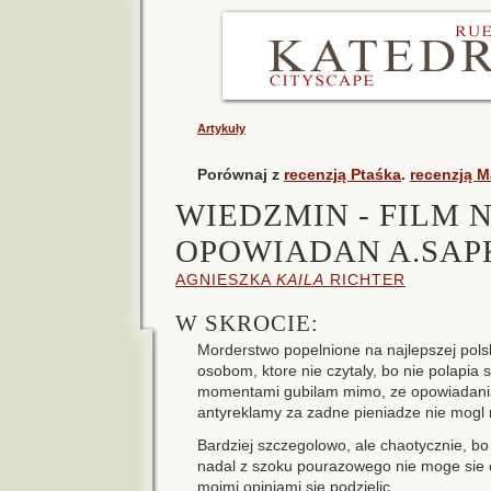
Artykuły
Porównaj z
recenzją Ptaśka
.
recenzją M
WIEDZMIN - FILM
OPOWIADAN A.SA
AGNIESZKA
KAILA
RICHTER
W SKROCIE:
Morderstwo popelnione na najlepszej polski
osobom, ktore nie czytaly, bo nie polapia si
momentami gubilam mimo, ze opowiadania 
antyreklamy za zadne pieniadze nie mogl 
Bardziej szczegolowo, ale chaotycznie, bo
nadal z szoku pourazowego nie moge sie o
moimi opiniami sie podzielic.