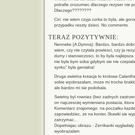
potrafie zrozumiec dlaczego rezyser nie po
Dlaczego????????
Ciri: nie wiem czyja corka to byla, ale gorze
przypadku reszty dzieci. No comments.
TERAZ POZYTYWNIE:
Nenneke (A.Dymna): Bardzo, bardzo dobra 
wiem, czy nie czytala powiesci, czy ja rezy
dumy i stanowczosci, to by byla najlepsza k
nie byla bym soba gdybym sie nie czepiala
synku" byla genialna!
Druga swietna kreacja to krolowa Calanthe
sobie wyobrazalam, moze mi troche braklo 
ale bardzo mi sie podobala.
Swietny byl rowniez (bez zadnych zastrzen!
on najczesciej wymieniana postacia, ktora
Komentarz znajomego: na poczatku kazdeg
zapowiedziec, ze na koniec 3kawki sie wy
zatrzymac...
Dopelniajac obrazu - Zerrikanki wygladaly 
wyobrazalam.