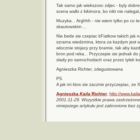
Tak samo jak wiekszosc zdjec - byly dobr
scena walki z kikimora, bo nikt nie nalegal
Muzyka... Arghhh - nie wiem tylko po co te
skautowskim....
Nie bede sie czepiac kFiatkow takich jak n
szrama wiedzmina, ktora za kazdym jest w
wlocznie stojacy przy bramie, tak aby kaz
bron pod reka... Przyczepie sie jednak do
slady po samochodach oraz przez tylek koni
Agnieszka Richter, zdegustowana
PS.
A jak mi ktos sie zacznie przyczepiac, ze Xe
Agnieszka
Kaila
Richter
,
http://www.kaila.
2001-11-29. Wszystkie prawa zastrzeżone.
niniejszego artykułu jest zabronione bez z