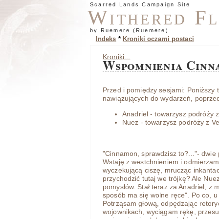
Scarred Lands Campaign Site
Withered F
by Ruemere (Ruemere)
Indeks
*
Kroniki oczami postaci
Kroniki...
Wspomnienia Cin
Przed i pomiędzy sesjami: Poniższy
nawiązujących do wydarzeń, poprzedza
Anadriel - towarzysz podróży z
Nuez - towarzysz podróży z Ve
"Cinnamon, sprawdzisz to?..."- dwie
Wstaję z westchnieniem i odmierzam
wyczekującą ciszę, mrucząc inkanta
przychodzić tutaj we trójkę? Ale Nuez
pomysłów. Stał teraz za Anadriel, z
sposób ma się wolne ręce". Po co, u
Potrząsam głową, odpędzając retoryc
wojownikach, wyciągam rękę, przesu