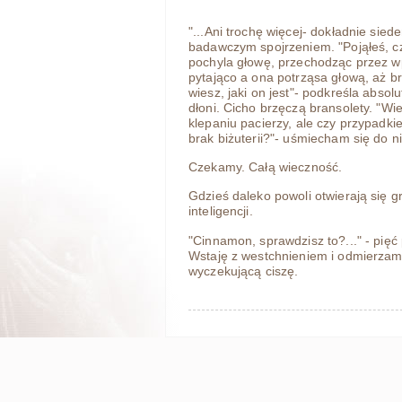
"...Ani trochę więcej- dokładnie sie
badawczym spojrzeniem. "Pojąłeś, c
pochyla głowę, przechodząc przez wp
pytająco a ona potrząsa głową, aż br
wiesz, jaki on jest"- podkreśla abso
dłoni. Cicho brzęczą bransolety. "Wie
klepaniu pacierzy, ale czy przypadk
brak biżuterii?"- uśmiecham się do n
Czekamy. Całą wieczność.
Gdzieś daleko powoli otwierają się 
inteligencji.
"Cinnamon, sprawdzisz to?..." - pię
Wstaję z westchnieniem i odmierzam
wyczekującą ciszę.