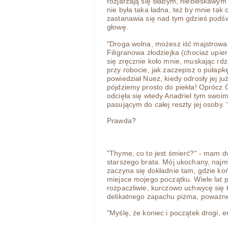
rozjarzają się słabym, niebieskawy
nie była taka ładna, też by mnie ta
zastanawia się nad tym gdzieś pod
głowę.
"Droga wolna, możesz iść majstrowa
Filigranowa złodziejka (chociaż upier
się zręcznie koło mnie, muskając rd
przy robocie, jak zaczepisz o pułapk
powiedział Nuez, kiedy odrosły jej ju
pójdziemy prosto do piekła! Oprócz 
odcięła się wtedy Anadriel tym swoi
pasującym do całej reszty jej osoby.
Prawda?
"Thyme, co to jest śmierć?" - mam dw
starszego brata. Mój ukochany, najmą
zaczyna się dokładnie tam, gdzie ko
miejsce mojego początku. Wiele lat 
rozpaczliwie, kurczowo uchwycę się
delikatnego zapachu piżma, poważne
"Myślę, że koniec i początek drogi, en