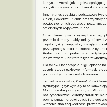
korzysta z Astrala jako ogniwa spajającego,
wszystkimi wymiarami - Ethereal i Shadow 
Inner planes uosabiają podstawowe typy 
Ogień, Powietrze i Ziemia oraz wymiary e
powiedzieć o nich coś więcej poza tym, że 
śmiertelnych wyjątkowo trudne.
Outer planes opisane są najobszerniej, gd
przemiłe demony, diabły, anioły, bóstwa i 
często dyskryminują istoty z względu na a
przynajmniej w teorii, na kontakt z bytami
Podróżnicy mogą podróżować nie tylko po
ich warstwami - niektóre z tych zewnętrz
Dla fanów Planescape'a: Sigil, opisane n
zostało bardzo szkicowo. Informacje prez
podobno/być może i jest ich niewiele.
Te rozdziały są istotą
Manual of the Plane
dyskusyjna, gdyż wymiary te są konwersją 
Manuala
wzbogaconą o wtręty z Planescap
natury technicznej. Autorzy starali się nie
pory w ramach drugiej edycji, i dlatego w
wrażenie znacznej wtórności prezentowan