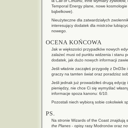
la
Call of Cthulhu
, inne wymiary żywiołów,
Temporal Energy plane, nowe kosmologie 
bąbelkowe).
Nieużyteczne dla zatwardziałych zwolenn
interesujący dodatek dla mistrzów lubiąc
nowego.
OCENA KOŃCOWA
Jak w większości przypadków nowych edyc
zalażeć musi od punktu widzenia i stanu po
dodatek, jak dużo nowych informacji zawi
Jeśli właśnie zacząłeś przygodę z DnD3e 
graczy na tamten świat oraz poradzisz s
Jeśli jednak już prowadziłeś drugą edycję 
pieniędzy, nie chce Ci się wymyślać własny
informacje spoza kanonu: 6/10.
Pozostali niech wybiorą sobie cokolwiek s
PS.
Na stronie Wizards of the Coast znajdują
the Planes
- opisy rasy Modronów oraz no