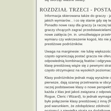
ROZDZIAŁ TRZECI - POSTA
Informacja skierowana także do graczy - ja
jakich wymiarów... i co się stanie gdy się 
Ponadto nowe rasy dla graczy (a raczej t
graczy chcących zagrać przedstawicielami
nowe zaklęcia (m. in. umożliwiające prze
wymiaru czy wskrzeszenie kogoś, kto nie je
prestiżowe podróżników.
Uwaga na marginesie: nie lubię większośc
często ograniczają postać gracza nie oferu
odpowiednią kombinacją featów i odgrywani
klasę prestiżową wiąże się z pewnymi strat
często otrzymujesz na wysokich poziomach
Klasy podróżników jednak mają wyraźnie o
pierwsze, dają szansę przetrwania w obcy
raczej podstawowe klasy o nowe perspekty
każda z klas jest jakoś związana z odpowi
Rogue, Cleric i Wizard), to jednak wymaga
było połączenie klasy prestiżowej z inną 
pod warunkiem, że zdobędziesz zdolność 
poziomu) z niewielką stratą na dodatkowe