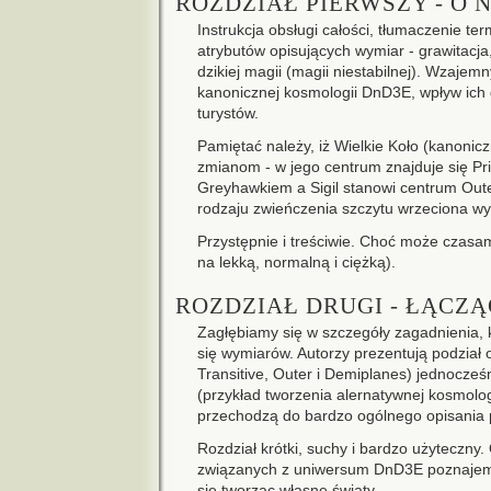
ROZDZIAŁ PIERWSZY - O
Instrukcja obsługi całości, tłumaczenie 
atrybutów opisujących wymiar - grawitacja,
dzikiej magii (magii niestabilnej). Wzaje
kanonicznej kosmologii DnD3E, wpływ ich 
turystów.
Pamiętać należy, iż Wielkie Koło (kanoni
zmianom - w jego centrum znajduje się Pr
Greyhawkiem a Sigil stanowi centrum Out
rodzaju zwieńczenia szczytu wrzeciona w
Przystępnie i treściwie. Choć może czasami
na lekką, normalną i ciężką).
ROZDZIAŁ DRUGI - ŁĄCZ
Zagłębiamy się w szczegóły zagadnienia, 
się wymiarów. Autorzy prezentują podział o
Transitive, Outer i Demiplanes) jednocze
(przykład tworzenia alernatywnej kosmolo
przechodzą do bardzo ogólnego opisania
Rozdział krótki, suchy i bardzo użyteczn
związanych z uniwersum DnD3E poznajemy
się tworząc własne światy.