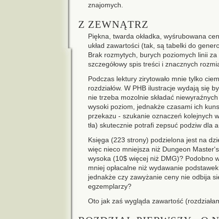
znajomych.
Z ZEWNĄTRZ
Piękna, twarda okładka, wyśrubowana cen
układ zawartości (tak, są tabelki do gen
Brak rozmytych, burych poziomych linii za
szczegółowy spis treści i znacznych rozmi
Podczas lektury zirytowało mnie tylko cie
rozdziałów. W PHB ilustracje wydają się by
nie trzeba mozolnie składać niewyraźnych l
wysoki poziom, jednakże czasami ich kun
przekazu - szukanie oznaczeń kolejnych w
tła) skutecznie potrafi zepsuć podziw dla ar
Księga (223 strony) podzielona jest na dzi
więc nieco mniejsza niż Dungeon Master's
wysoka (10$ więcej niż DMG)? Podobno w
mniej opłacalne niż wydawanie podstawek.
jednakże czy zawyżanie ceny nie odbija si
egzemplarzy?
Oto jak zaś wygląda zawartość (rozdziałam