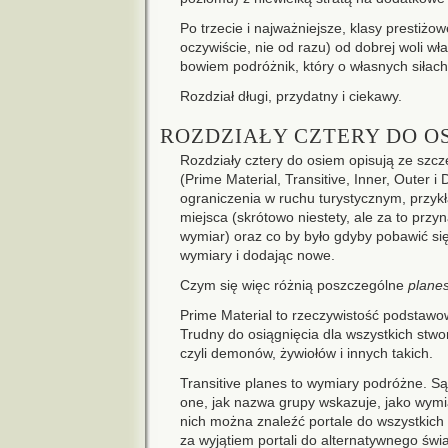
Po trzecie i najważniejsze, klasy prestiżo
oczywiście, nie od razu) od dobrej woli wł
bowiem podróżnik, który o własnych siłach
Rozdział długi, przydatny i ciekawy.
ROZDZIAŁY CZTERY DO O
Rozdziały cztery do osiem opisują ze szc
(Prime Material, Transitive, Inner, Outer i
ograniczenia w ruchu turystycznym, przyk
miejsca (skrótowo niestety, ale za to przyn
wymiar) oraz co by było gdyby pobawić si
wymiary i dodając nowe.
Czym się więc różnią poszczególne
plane
Prime Material to rzeczywistość podstawowa
Trudny do osiągnięcia dla wszystkich stwor
czyli demonów, żywiołów i innych takich.
Transitive planes to wymiary podróżne. Są 
one, jak nazwa grupy wskazuje, jako wym
nich można znaleźć portale do wszystkich 
za wyjątiem portali do alternatywnego św