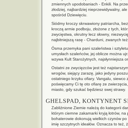
zmiennych upodobaniach - Enkili. Na przemi
złodziej, najbardziej nieprzewidywalny, ale 
spośród Dziewięciu.
Siódmy kroczy skrwawiony patriarcha, bez
kroczą armie podboju, złożone z tych, którz
zwycięstwa, okrutny lecz słowny, niezwycię
najbitniejszą rasę - Charduni, zwanych t
Ósma przemyka pani szaleństwa i sztyletu,
umysłach szaleńców, jej oblicze można ujrz
wzywa Kult Starożytnych, najsłynniejsza o
Ostatni ze zwycięzców jest też najstarsz
wrogów, siejący zarazę, jako jedyny posz
ostatniego krzyku ofiary. Vangalu, siewco 
poświęcamy Ci tę oto ofiarę ze zwierzęci
miasto, gdy szukać będziesz swej strawy.
GHELSPAD, KONTYNENT 
Zabliźnione Ziemie należą do kategorii dar
którym ciemne zakamarki kryją łotrów, na p
bohaterowie dokonują wielkich czynów po 
imię szczytnych ideałów. Oznacza to też, ż