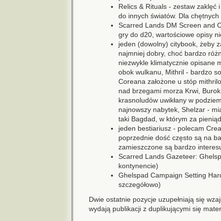
Relics & Rituals - zestaw zaklęć
do innych światów. Dla chętnych 
Scarred Lands DM Screen and Co
gry do d20, wartościowe opisy ni
jeden (dowolny) citybook, żeby 
najmniej dobry, choć bardzo różn
niezwykle klimatycznie opisane
obok wulkanu, Mithril - bardzo s
Coreana założone u stóp mithril
nad brzegami morza Krwi, Burok T
krasnoludów uwikłany w podziem
najnowszy nabytek, Shelzar - mi
taki Bagdad, w którym za pieni
jeden bestiariusz - polecam Crea
poprzednie dość często są na ba
zamieszczone są bardzo interesu
Scarred Lands Gazeteer: Ghelsp
kontynencie)
Ghelspad Campaign Setting Hardc
szczegółowo)
Dwie ostatnie pozycje uzupełniają się wza
wydają publikacji z duplikującymi się mater