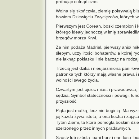
próbując cofnąć czas.
Wojna się skończyła, ziemię pokrywają bli
bowiem Dziewięciu Zwycięzców, których 
Pierwszym jest Corean, boski czempion i k
którego ideały jednoczą w imię sprawiedliw
brzegów morza Krwi.
Za nim podąża Madriel, pierwszy anioł miło
ślepym, uczy litości bohaterów, a której 
nie łaknąc poklasku i nie bacząc na rodza
Trzecią jest dzika i nieujarzmiona pani ło
patronka tych którzy mają własne prawa i 
wolności swego życia.
Czwartym jest ojciec miast i prawodawca, 
sędzia. Symbol stateczności i powagi, fun
przyszłość.
Piąta jest matką, lecz nie boginią. Ma wy
jej każda żywa istota, a ona kocha i zając
Tytan Ziemi, ta która pomogła boskim dzi
szerzonego przez innych pradawnych.
Szósty lub szósta, pani burz i pan losu, b