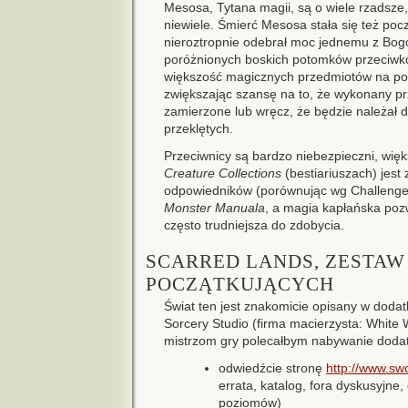
Mesosa, Tytana magii, są o wiele rzadsze,
niewiele. Śmierć Mesosa stała się też poc
nieroztropnie odebrał moc jednemu z Bogó
poróżnionych boskich potomków przeciwko
większość magicznych przedmiotów na pocz
zwiększając szansę na to, że wykonany pr
zamierzone lub wręcz, że będzie należał 
przeklętych.
Przeciwnicy są bardzo niebezpieczni, wi
Creature Collections
(bestiariuszach) jest 
odpowiedników (porównując wg Challenge R
Monster Manuala
, a magia kapłańska pozw
często trudniejsza do zdobycia.
SCARRED LANDS, ZESTAW
POCZĄTKUJĄCYCH
Świat ten jest znakomicie opisany w dod
Sorcery Studio (firma macierzysta: White
mistrzom gry polecałbym nabywanie dodat
odwiedźcie stronę
http://www.sw
errata, katalog, fora dyskusyjn
poziomów)