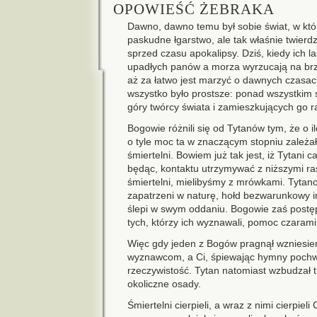
OPOWIEŚĆ ŻEBRAKA
Dawno, dawno temu był sobie świat, w któr
paskudne łgarstwo, ale tak właśnie twier
sprzed czasu apokalipsy. Dziś, kiedy ich l
upadłych panów a morza wyrzucają na brze
aż za łatwo jest marzyć o dawnych czasach
wszystko było prostsze: ponad wszystkim st
góry twórcy świata i zamieszkujących go 
Bogowie różnili się od Tytanów tym, że o i
o tyle moc ta w znaczącym stopniu zależała
śmiertelni. Bowiem już tak jest, iż Tytan
będąc, kontaktu utrzymywać z niższymi ras
śmiertelni, mielibyśmy z mrówkami. Tytanom
zapatrzeni w naturę, hołd bezwarunkowy im
ślepi w swym oddaniu. Bogowie zaś postęp
tych, którzy ich wyznawali, pomoc czarami
Więc gdy jeden z Bogów pragnął wzniesien
wyznawcom, a Ci, śpiewając hymny pochwa
rzeczywistość. Tytan natomiast wzbudzał t
okoliczne osady.
Śmiertelni cierpieli, a wraz z nimi cierpieli 