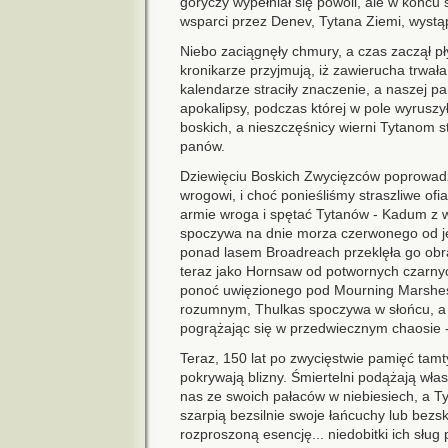
goryczy wypełniał się powoli, ale w końcu s
wsparci przez Denev, Tytana Ziemi, wystą
Niebo zaciągnęły chmury, a czas zaczął p
kronikarze przyjmują, iż zawierucha trwała
kalendarze straciły znaczenie, a naszej pa
apokalipsy, podczas której w pole wyruszy
boskich, a nieszczęśnicy wierni Tytanom 
panów.
Dziewięciu Boskich Zwycięzców poprowadz
wrogowi, i choć ponieśliśmy straszliwe ofi
armie wroga i spętać Tytanów - Kadum z
spoczywa na dnie morza czerwonego od j
ponad lasem Broadreach przeklęła go obr
teraz jako Hornsaw od potwornych czarny
ponoć uwięzionego pod Mourning Marshes 
rozumnym, Thulkas spoczywa w słońcu, a 
pogrążając się w przedwiecznym chaosie - 
Teraz, 150 lat po zwycięstwie pamięć tamt
pokrywają blizny. Śmiertelni podążają wła
nas ze swoich pałaców w niebiesiech, a Tyt
szarpią bezsilnie swoje łańcuchy lub bezs
rozproszoną esencję... niedobitki ich słu