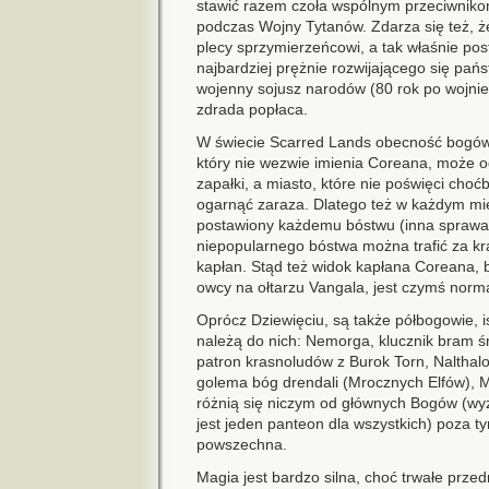
stawić razem czoła wspólnym przeciwnikom
podczas Wojny Tytanów. Zdarza się też, że
plecy sprzymierzeńcowi, a tak właśnie postą
najbardziej prężnie rozwijającego się pańs
wojenny sojusz narodów (80 rok po wojnie
zdrada popłaca.
W świecie Scarred Lands obecność bogów j
który nie wezwie imienia Coreana, może o
zapałki, a miasto, które nie poświęci choć
ogarnąć zaraza. Dlatego też w każdym mi
postawiony każdemu bóstwu (inna sprawa, 
niepopularnego bóstwa można trafić za kra
kapłan. Stąd też widok kapłana Coreana, 
owcy na ołtarzu Vangala, jest czymś norm
Oprócz Dziewięciu, są także półbogowie, i
należą do nich: Nemorga, klucznik bram śm
patron krasnoludów z Burok Torn, Nalthalo
golema bóg drendali (Mrocznych Elfów), M
różnią się niczym od głównych Bogów (wyz
jest jeden panteon dla wszystkich) poza ty
powszechna.
Magia jest bardzo silna, choć trwałe prze