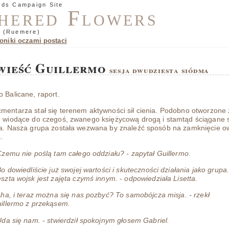
nds Campaign Site
hered Flowers
 (Ruemere)
oniki oczami postaci
.
wieść Guillermo
sesja dwudziesta siódma
o Balicane, raport.
mentarza stał się terenem aktywności sił cienia. Podobno otworzone 
e wiodące do czegoś, zwanego księżycową drogą i stamtąd ściągane s
ia. Nasza grupa została wezwana by znaleźć sposób na zamknięcie 
.
Czemu nie poślą tam całego oddziału? - zapytał Guillermo.
Bo dowiedliście już swojej wartości i skuteczności działania jako grupa
szta wojsk jest zajęta czymś innym. - odpowiedziała Lisetta.
Aha, i teraz można się nas pozbyć? To samobójcza misja. - rzekł
illermo z przekąsem.
Uda się nam. - stwierdził spokojnym głosem Gabriel.