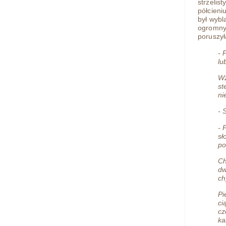
strzelis
półcieni
był wybl
ogromny 
poruszył
- 
lu
Wz
st
ni
- 
- 
sł
po
Ch
dw
ch
Pi
ci
cz
ka