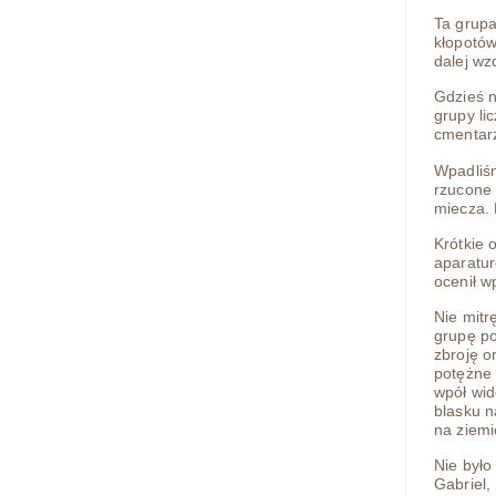
Ta grupa
kłopotów
dalej wz
Gdzieś n
grupy li
cmentar
Wpadliś
rzucone 
miecza. 
Krótkie 
aparatur
ocenił 
Nie mitr
grupę po
zbroję o
potężne 
wpół wid
blasku n
na ziemi
Nie było
Gabriel,