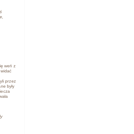
ś
e,
.
się weń z
 widać
yli przez
ane były
iecza
iwała
ły