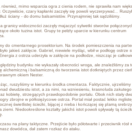
 również, mimo wsparcia ogra z cienia rodem, nie sprawiła nam więk
. Oczywiście, czary kapłanki zaczęły się powoli wyczerpywać... Ruszy
dłuż ściany - do domu balsamistów. Przynajmniej tak sądziliśmy.
a granicy widoczności zaczęły majaczyć sylwetki stworów połączony
czące około tuzina istot. Grupy te pełzły uparcie w kierunku centrum
za.
my do cmentarnego prosektorium. Na środek pomieszczenia na parte
było jakieś zaklęcie. Gabriel, niewiele myśląc, wbił w podłogę ostrze 
Energia z ostrza uderzyła w zaklęcie na podłodze, niszcząc je całkowi
oględziny budynku nie wykazały obecności wroga, ale znaleźliśmy za t
ę alchemiczną i balsamiczną do tworzenia istot dotkniętych przez cień,
wprawnym okiem Nester.
ężąc, ruszyliśmy w kierunku środka cmentarza. Faktycznie, ujrzeliśmy
nad dwudziestu istot, a za nimi, na wzniesieniu, krasnoluda zakutego
raz kobietę, strzegących prawdopodobnie portalu. Obok nich stały dw
ogry zbrojne w półksiężycowe ostrza. Portal miał postać lekko mgliste
ocznej świetlistej ścieżki, bijącej z nieba i kończącej się plamą srebrz
a ziemi. Niedookreślone kształty jakichś istot powoli spływały tą ścieżk
ę.
 czasu na plany taktyczne. Przejście było półotwarte i przeciwnik rósł w
 nasz dowódca, dał zatem rozkaz do ataku.