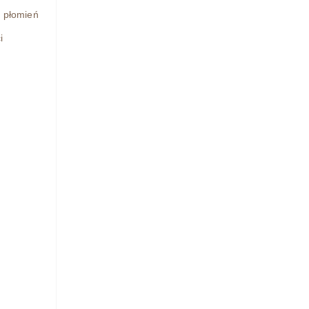
h płomień
i