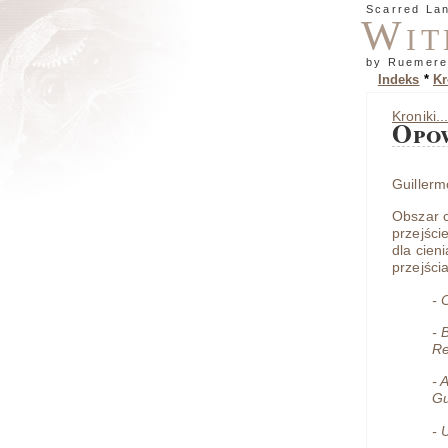
Scarred La
Wit
by Ruemere
Indeks
*
Kr
Kroniki..
Opo
Guillerm
Obszar c
przejści
dla cien
przejścia
- 
- 
Re
- 
Gu
- 