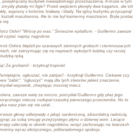
ty, powykręcany budynek niewiadomego przeznaczenia. A może w tym
u zmysły płatały mi figle? Przed wejściem płonęły dwa kagańce, ale ic
akły, wyprany z kolorów, białawy i blady. Na iglicy budynku przycupnął
kształt maszkarona. Ale to nie był kamienny maszkaron. Bryła postac
a się.
Patrz Oshir! "Wrócę po was." Śmieszne epitafium. - Guillermo zawsze
bił czytać napisy nagrobne.
rok Oshira błądził po szarawych ziemnych grobach i ciemnoszarych
elach, nie zatrzymując się na napisach wykutych ludzką czy raczej
eludzką ręką.
Są! Za grobami! - krzyknął tropiciel.
Pamiętajcie, ogłuszać, nie zabijać! - krzyknął Guillermo. Ciekawe czy
owa "zabić", "ogłuszyć" mają dla tych stworów jakieś znaczenie,
myślał wojownik, chwytając mocniej miecz.
olera, zawsze walę za mocno, pomyślał Guillermo gdy płaz jego
uręcznego miecza rozłupał czaszkę pierwszego przeciwnika. No to
yba nasz plan się nie udał...
erwsze głowy odlatywały z jakąś sardoniczną, absurdalną radością,
ągnąc za sobą smugę przejrzystego płynu o dziwnej woni. Lecące
erepy uderzały w ułomki nagrobków, wciąż zachowując na twarzach
mienny wyraz idiotycznego, półświadomego spokoju.