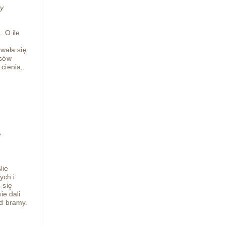
zy
. O ile
awała się
ysów
cienia,
w
Nie
ych i
 się
ie dali
od bramy.