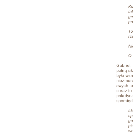
Ku
ta
ge
po
To
rz
Ni
O 
Gabriel,
pełną si
było wzn
niezmord
swych to
coraz to
paladyna
spomiędz
Id
sp
go
pi
wr