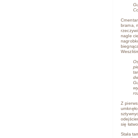
Gu
Co
Cmentarz
brama, m
rzeczywi
nagle ci
nagrobkó
biegnącą
Weszliśm
Os
pi
ta
dw
Gu
wy
ro
Z pierws
umknęło 
sztywnyc
odejście
się łatw
Stała ta