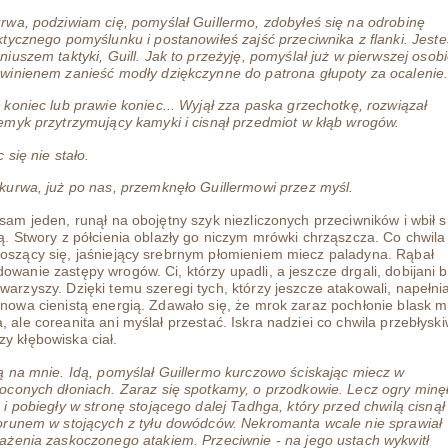
rwa, podziwiam cię, pomyślał Guillermo, zdobyłeś się na odrobinę
ktycznego pomyślunku i postanowiłeś zajść przeciwnika z flanki. Jeste
niuszem taktyki, Guill. Jak to przeżyję, pomyślał już w pierwszej osobi
winienem zanieść modły dziękczynne do patrona głupoty za ocalenie
 koniec lub prawie koniec... Wyjął zza paska grzechotkę, rozwiązał
emyk przytrzymujący kamyki i cisnął przedmiot w kłąb wrogów.
c się nie stało.
kurwa, już po nas, przemknęło Guillermowi przez myśl.
 sam jeden, runął na obojętny szyk niezliczonych przeciwników i wbił 
łą. Stwory z półcienia oblazły go niczym mrówki chrząszcza. Co chwila
oszący się, jaśniejący srebrnym płomieniem miecz paladyna. Rąbał
owanie zastępy wrogów. Ci, którzy upadli, a jeszcze drgali, dobijani b
warzyszy. Dzięki temu szeregi tych, którzy jeszcze atakowali, napełni
 nowa cienistą energią. Zdawało się, że mrok zaraz pochłonie blask m
, ale coreanita ani myślał przestać. Iskra nadziei co chwila przebłysk
y kłębowiska ciał.
ą na mnie. Idą, pomyślał Guillermo kurczowo ściskając miecz w
oconych dłoniach. Zaraz się spotkamy, o przodkowie. Lecz ogry minę
 i pobiegły w stronę stojącego dalej Tadhga, który przed chwilą cisnął
orunem w stojących z tyłu dowódców. Nekromanta wcale nie sprawiał
ażenia zaskoczonego atakiem. Przeciwnie - na jego ustach wykwitł