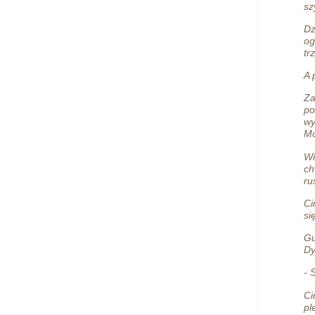
sz
Dz
og
tr
A 
Za
po
wy
Mo
Wi
ch
ru
Ci
si
Gu
Dy
- 
Ci
pl