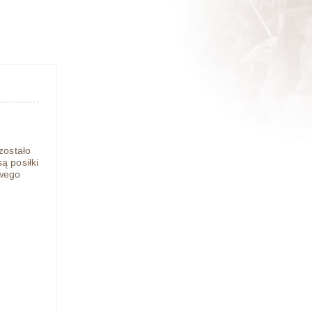
zostało
ą posiłki
owego
.