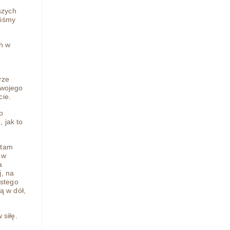
szych
liśmy
ch w
rze
swojego
cie.
o
 jak to
 tam
 w
a
j, na
ystego
ą w dół,
 siłę.