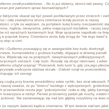
illermo zmełł przekleństwo. - No to już idziemy, skoroś taki pewny. C
rean jest patronem spraw beznadziejnych?
 faktycznie okazał się być powoli pochłanianym przez zmierzch i cień
ur i cała zewnętrzna strona cmentarza leżały jeszcze w naszej
stości, o tyle za wejściem, za portykiem kutej bramy rzeczywistość st
emna, mglista, niewyraźna, pełna majaczących kształtów - raczej zar
w niż wyraźnych kamiennych brył. Moje spojrzenie napotkało na linię 
 w poprzek bramy. Cmentarne wrota były drogą do "nie tego świat"a.
y więc w cień.
hir i Guillermo posuwający się w awangardzie bez trudu dostrzegli
erwsze, humanoidalne z grubsza kształty, drgające w dziwnej parodii
ńca. Wspierały się na potężnych, niewymiarowych półksiężycowych
uręcznych ostrzach. Cały tuzin. Ruszały się dosyć niemrawo. Ledwo
illermo zdążył szepnąć "Przeciwnik, koło tuzin"a, gdy zza jego plecó
prysnęła srebrzysta stalowa strzała - Gabriel runął na przeciwników,
ztrącając ich szeregi.
zą czujką przy bramie poradziliśmy sobie rychło, bez strat własnych. 
naszej uwadze, że po "śmierci" każdego z wykrzywionych, groteskow
h przeciwników reszta jego "pobratymców" rosła w siłę, jakby karmiąc
m towarzysza w niebyt. Pierwsi przeciwnicy padali jak muchy, ostatni n
o pokonać. Nie zastanawiając się nad tym głębiej ruszyliśmy na lewo 
m (w naszym świecie) kaplica cmentarna. W tym świecie stał tam jakiś