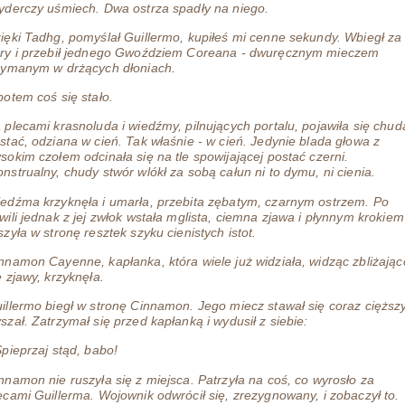
yderczy uśmiech. Dwa ostrza spadły na niego.
ięki Tadhg, pomyślał Guillermo, kupiłeś mi cenne sekundy. Wbiegł za
ry i przebił jednego Gwoździem Coreana - dwuręcznym mieczem
zymanym w drżących dłoniach.
potem coś się stało.
 plecami krasnoluda i wiedźmy, pilnujących portalu, pojawiła się chud
stać, odziana w cień. Tak właśnie - w cień. Jedynie blada głowa z
sokim czołem odcinała się na tle spowijającej postać czerni.
nstrualny, chudy stwór wlókł za sobą całun ni to dymu, ni cienia.
edźma krzyknęła i umarła, przebita zębatym, czarnym ostrzem. Po
wili jednak z jej zwłok wstała mglista, ciemna zjawa i płynnym krokiem
szyła w stronę resztek szyku cienistych istot.
nnamon Cayenne, kapłanka, która wiele już widziała, widząc zbliżając
ę zjawy, krzyknęła.
illermo biegł w stronę Cinnamon. Jego miecz stawał się coraz cięższy
szał. Zatrzymał się przed kapłanką i wydusił z siebie:
Spieprzaj stąd, babo!
nnamon nie ruszyła się z miejsca. Patrzyła na coś, co wyrosło za
ecami Guillerma. Wojownik odwrócił się, zrezygnowany, i zobaczył to.