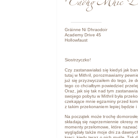
Gráinne Ní Dhraodoir
Academy Drive 45
Hollowfaust
Siostrzyczko!
Czy zastanawiałaś się kiedyś jak ba
tutaj w Mithril, porozmawiamy pewnie 
już się przyzwyczaiłem do tego, że d
tego co chciałbym powiedzieć przele
Oraz, jak się tak nad tym zastanawi
swojego pobytu w Mithril była prze
czekające mnie egzaminy przed kom
z takim przekonaniem lepiej będzie i 
Na początek może trochę domorosłej 
składają się naprzemiennie okresy mn
momenty przełomowe, które nazwać 
wyglądały także moje dni za dawnych
kręci, kiedy teraz o nich myślę. Tak