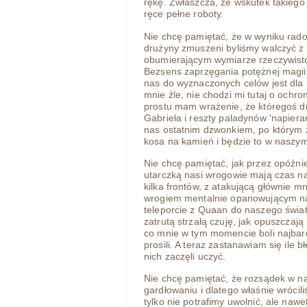
rękę. Zwłaszcza, że wskutek takieg
ręce pełne roboty.
Nie chcę pamiętać, że w wyniku rad
drużyny zmuszeni byliśmy walczyć z
obumierającym wymiarze rzeczywis
Bezsens zaprzęgania potężnej magii d
nas do wyznaczonych celów jest dla
mnie źle, nie chodzi mi tutaj o ochr
prostu mam wrażenie, że któregoś dn
Gabriela i reszty paladynów 'napieran
nas ostatnim dzwonkiem, po którym za
kosa na kamień i będzie to w nasz
Nie chcę pamiętać, jak przez opóźn
utarczką nasi wrogowie mają czas n
kilka frontów, z atakującą głównie m
wrogiem mentalnie opanowującym na
teleporcie z Quaan do naszego świat
zatrutą strzałą czuję, jak opuszczają 
co mnie w tym momencie boli najbard
prosili. A teraz zastanawiam się ile
nich zaczęli uczyć.
Nie chcę pamiętać, że rozsądek w n
gardłowaniu i dlatego właśnie wróci
tylko nie potrafimy uwolnić, ale nawe