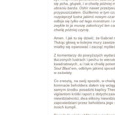
się pcha, głupek, i w chwilę później
ubraniu barda. Oshir nawet przeżywa,
przypuszczałem. Guillermo w tym czas
rozpieprzył lustra jakimś nowym czar
odbija się tylko od tego monstrum i
zwykle to ja muszę zakończyć ten ca
chwilę później czynię.
Amen. I jak tu się dziwić, że Gabriel
Tłukąc głową w kolejne mury zawsze 
miałby się opanować i zacząć myśle
Z komentarzy do powyższych wydarz
tłuczonych lustrach i pechu to wierut
kwadratowych, a i tak w chwilę pote
Soul Blast
'em, odbitym jakimś sposo
w zaświaty.
Co zresztą, na swój sposób, w chwilę
komnacie beholdera dałem się wciągn
samym środku posadzki kaplicy Thess
vigilantom krótki raport z dotychcz
niewidzialności, dwa eliksiry niewidzi
zapowiedziani przez beholdera jego 
moich kumpli.