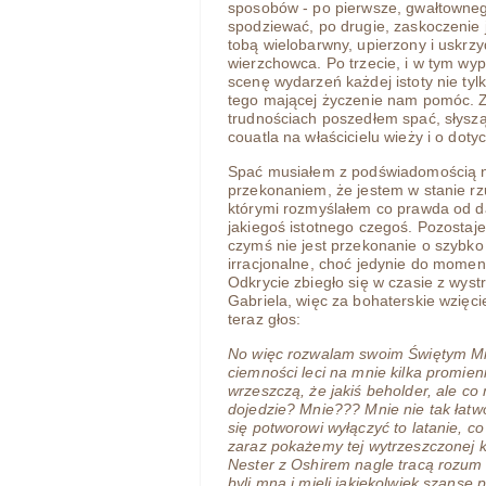
sposobów - po pierwsze, gwałtownego
spodziewać, po drugie, zaskoczenie j
tobą wielobarwny, upierzony i uskrz
wierzchowca. Po trzecie, i w tym wy
scenę wydarzeń każdej istoty nie tylk
tego mającej życzenie nam pomóc. Z
trudnościach poszedłem spać, słysz
couatla na właścicielu wieży i o do
Spać musiałem z podświadomością na
przekonaniem, że jestem w stanie rz
którymi rozmyślałem co prawda od d
jakiegoś istotnego czegoś. Pozostaj
czymś nie jest przekonanie o szybko 
irracjonalne, choć jedynie do momen
Odkrycie zbiegło się w czasie z wys
Gabriela, więc za bohaterskie wzięci
teraz głos:
No więc rozwalam swoim Świętym Mi
ciemności leci na mnie kilka promien
wrzeszczą, że jakiś beholder, ale co
dojedzie? Mnie??? Mnie nie tak łat
się potworowi wyłączyć to latanie, co
zaraz pokażemy tej wytrzeszczonej kul
Nester z Oshirem nagle tracą rozum i
byli mną i mieli jakiekolwiek szanse 