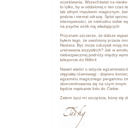
oczekiwania. Wszechświat na nieskoń
to tylko, by w oddalonej o ten czas
t
tak silnym impulsem magicznym, świ
podziw i niemal odrazę. Splot sprze
intensywności, że nietrudno sobie w
na psyche osób nią władających.
Przyznam szczerze, że dalsze wypad
byłem tego, że uwolniony przeze mn
Nestera. Być może odczytał moją mot
uratowania wszystkich? Jak w amoku
niebezpiecznej podróży między wym
teleporcie do Mithril.
Nawet wieści o wizycie egzaminatoró
otępiałej równowagi - dopiero koni
egzaminu magicznego pergaminu zmo
skoncentrowania się na czym innym
będzie napisanie listu do Ciebie.
Zatem życz mi szczęścia, biorę się d