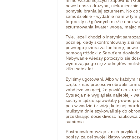
mimo wcześniejszych zapewnień Gehi
nawet nasza drużyna, niekoniecznie
pomysłu brania jej szturmem. No dob
samodzielnie - wydatnie nam w tym p
forpoczty sił głównych nieźle nam ws
szturmowania kwater wroga, mając n
Tyle, jeżeli chodzi o instynkt samoza
później, kiedy skonfrontowany z sil
pewnego jeziora za fontannę, pewien
pomocą różdżki z
Shout'
em dowiedzie
Nabywanie wiedzy potoczyło się dość
wynurzającego się z odmętów mulist
kilku setek lat.
Byliśmy ugotowani. Albo w każdym ra
część z nas procesowi obróbki termi
zabójczo wrzącej, że powtórka z rozr
Sytuacja nie wyglądała najlepiej - 
suchym lądzie sprawiłaby pewne prob
pas w wodzie i z wizją kolejnej mord
mulistym dnie szykowali się do obro
przeklinając dociekliwość naukowca 
sumienia.
Postanowiłem wziąć z nich przykład, 
popisy, za cel swojej klątwy wyznacz