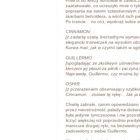
Powrót do wieży obfitował w zaskocze
zaatakowało, co ucieszyło mnie o ty
popisania się swoim sztandarowym za
skarbami beholdera, a wśród nich p
Po trzecie... no cóż, wyobraź sobie 
CINNAMON:
[z zadartą szatą, bezradnymi wymach
elegancki trzewiczek na wysokim obc
Kurwa mać, jak w czymś takim w ogól
GUILLERMO:
[spoglądając ze złośliwym uśmiechem
kieszeni jej płaszcza pilnik i zaczyn
Naprawdę, Guillermo, czy można by z
OSHIR:
[z przerażeniem obserwujący szybkie 
Cinnamon... zostaw tę rękę... Jak ja
Chwilę zabrało, zanim opowiedziano 
przez nieostrożność paladyna doświ
była jedynie tymczasowa i nie pozost
liczyć większej niż poprzednio pred
manicure drugiej ręki, na bezwiednym
zadowolony z siebie Guillermo.