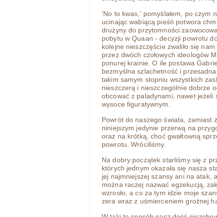
'No to kwas,' pomyślałem, po czym 
ucinając wabiącą pieśń potwora chm
drużyny do przytomności zaowocował 
pobytu w Quaan - decyzji powrotu do
kolejne nieszczęście zwaliło się na
przez dwóch czołowych ideologów Mit
ponurej krainie. O ile postawa Gabrie
bezmyślna szlachetność i przesadn
takim samym stopniu wszystkich zask
nieszczerą i nieszczególnie dobrze 
obcować z paladynami, nawet jeżeli 
wysoce figuratywnym.
Powrót do naszego świata, zamiast z
niniejszym jedynie przerwą na przygo
oraz na krótką, choć gwałtowną spr
powrotu. Wróciliśmy.
Na dobry początek starliśmy się z p
których jednym okazała się nasza st
jej najmniejszej szansy ani na atak,
można raczej nazwać egzekucją, zak
wzrosło, a co za tym idzie moje sza
zera wraz z uśmierceniem groźnej ha
W taki to sposób nasz dość niezobow