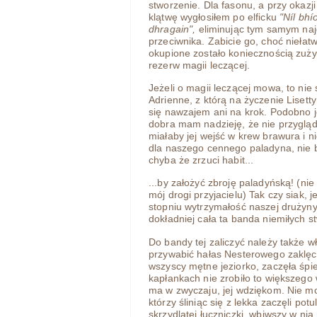
stworzenie. Dla fasonu, a przy okaz
klątwę wygłosiłem po elficku
"Níl bh
dhragain",
eliminując tym samym naj
przeciwnika. Zabicie go, choć nieła
okupione zostało koniecznością zuży
rezerw magii leczącej.
Jeżeli o magii leczącej mowa, to ni
Adrienne, z którą na życzenie Lisett
się nawzajem ani na krok. Podobno jes
dobra mam nadzieję, że nie przygląda
miałaby jej wejść w krew brawura i n
dla naszego cennego paladyna, nie b
chyba że zrzuci habit...
...by założyć zbroję paladyńską! (nie
mój drogi przyjacielu) Tak czy siak,
stopniu wytrzymałość naszej drużyny 
dokładniej cała ta banda niemiłych s
Do bandy tej zaliczyć należy także w
przywabić hałas Nesterowego zaklęcia
wszyscy mętne jeziorko, zaczęła śp
kapłankach nie zrobiło to większego w
ma w zwyczaju, jej wdziękom. Nie mo
którzy śliniąc się z lekka zaczęli po
skrzydlatej łuczniczki, wbiwszy w ni