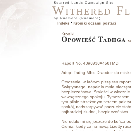
Scarred Lands Campaign Site
Withered F
by Ruemere (Ruemere)
Indeks
*
Kroniki oczami postaci
Kroniki...
Opowieść Tadhga
s
Raport No. 40#8938#458TMD
Adept Tadhg Mhic Draodoir do mistrz
Otoczenie, w którym piszę ten raport,
Świątynnego, napełnia mnie nieczęs
bezpieczeństwa. Stałości w wiecznie
wewnętrznego spokoju. Tymczasem ws
tym pilnie strzeżonym sercem palaty
spokój, nadszarpywać poczucie stałoś
najbardziej złudne, bezpieczeństwo.
Nie udało mi się jeszcze do końca o
Cienia, kiedy za namową Lizetty rus