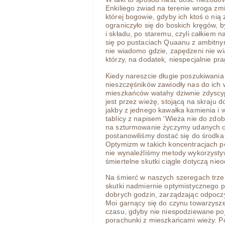
Enkiliego zwiad na terenie wroga zm
której bogowie, gdyby ich ktoś o nią
ograniczyło się do boskich kręgów, b
i składu, po staremu, czyli całkiem n
się po pustaciach Quaanu z ambitnym
nie wiadomo gdzie, zapędzeni nie wi
którzy, na dodatek, niespecjalnie pra
Kiedy nareszcie długie poszukiwania
nieszczęśników zawiodły nas do ich w
mieszkańców watahy dziwnie zdyscy
jest przez wieżę, stojącą na skraju 
jakby z jednego kawałka kamienia i 
tablicy z napisem 'Wieża nie do zdo
na szturmowanie życzymy udanych osta
postanowiliśmy dostać się do środka
Optymizm w takich koncentracjach pot
nie wynaleźliśmy metody wykorzysty
śmiertelne skutki ciągle dotyczą ni
Na śmierć w naszych szeregach trz
skutki nadmiernie optymistycznego po
dobrych godzin, zarządzając odpoc
Moi garnący się do czynu towarzysze
czasu, gdyby nie niespodziewane po
porachunki z mieszkańcami wieży. Po