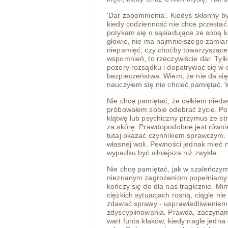
'Dar zapomnienia'. Kiedyś skłonny b
kiedy codzienność nie chce przestać
potykam się o sąsiadujące ze sobą k
głowie, nie ma najmniejszego zamiar
niepamięć, czy choćby towarzyszące 
wspomnień, to rzeczywiście dar. Tyl
pozory rozsądku i dopatrywać się w 
bezpieczeństwa. Wiem, że nie da się
nauczyłem się nie chcieć pamiętać.
Nie chcę pamiętać, że całkiem nieda
próbowałem sobie odebrać życie. Pod
klątwę lub psychiczny przymus ze s
za skórę. Prawdopodobne jest równi
tutaj okazać czynnikiem sprawczym. 
własnej woli. Pewności jednak mieć
wypadku być silniejsza niż zwykle.
Nie chcę pamiętać, jak w szaleńczy
nieznanym zagrożeniom popełniamy z
kończy się do dla nas tragicznie. M
ciężkich sytuacjach rosną, ciągle nie
zdawać sprawy - usprawiedliwieniem 
zdyscyplinowania. Prawda, zaczynamy
wart funta kłaków, kiedy nagle jedna