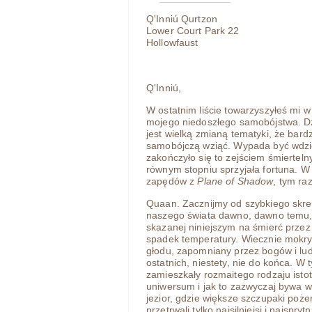
Q'Inniú Qurtzon
Lower Court Park 22
Hollowfaust
Q'Inniú,
W ostatnim liście towarzyszyłeś mi
mojego niedoszłego samobójstwa. Dzi
jest wielką zmianą tematyki, że bard
samobójczą wziąć. Wypada być wdzię
zakończyło się to zejściem śmierte
równym stopniu sprzyjała fortuna. W
zapędów z
Plane of Shadow
, tym ra
Quaan. Zacznijmy od szybkiego skre
naszego świata dawno, dawno temu,
skazanej niniejszym na śmierć przez 
spadek temperatury. Wiecznie mokry,
głodu, zapomniany przez bogów i lud
ostatnich, niestety, nie do końca. W
zamieszkały rozmaitego rodzaju ist
uniwersum i jak to zazwyczaj bywa w
jezior, gdzie większe szczupaki poże
przetrwali tylko najsilniejsi i najspry