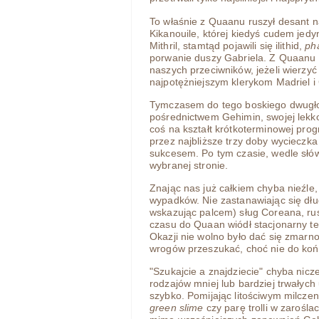
To właśnie z Quaanu ruszył desant 
Kikanouile, której kiedyś cudem jed
Mithril, stamtąd pojawili się ilithid,
ph
porwanie duszy Gabriela. Z Quaanu ta
naszych przeciwników, jeżeli wierz
najpotężniejszym klerykom Madriel i
Tymczasem do tego boskiego dwugłos
pośrednictwem Gehimin, swojej lekko 
coś na kształt krótkoterminowej pro
przez najbliższe trzy doby wycieczk
sukcesem. Po tym czasie, wedle słów
wybranej stronie.
Znając nas już całkiem chyba nieźle,
wypadków. Nie zastanawiając się dług
wskazując palcem) sług Coreana, rus
czasu do Quaan wiódł stacjonarny tel
Okazji nie wolno było dać się zmarn
wrogów przeszukać, choć nie do końc
"Szukajcie a znajdziecie" chyba nicz
rodzajów mniej lub bardziej trwałych
szybko. Pomijając litościwym milczen
green slime
czy parę trolli w zarośl