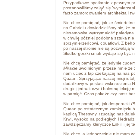
Przypadkowe spotkanie z pewnym p
postanowiliśmy zająć się 'wymierzani
facto zamordowaniem architekta i twó
Nie chcę pamiętać, jak ze śmierteln
na Gabrielu dowiedzieliśmy się, że 
niesamowita wytrzymałość paladyna p
w chwilę później podobna sztuka ni
sprzymierzeńcowi, couatlowi. Z beho
po naszej stronie nie są pozwalają w
Słodko-gorzki smak wydaje się być
Nie chcę pamiętać, że jedynie cude
Miracle
uwolnionym przeze mnie ze zn
nam uciec z łap czekającej na nas p
Quaan. Sprzyjające naszej misji ist
dodatkowy w postaci wskrzeszenia Nes
drugiej jednak czyni bolesną lekcję m
w pamięć. Czas pokaże czy nasz bard
Nie chcę pamiętać, jak desperacki
Pl
Quaan po ostatecznym zamknięciu 
kaplicą Thessyny, rzucając nas dalek
Krwi, wysoko na podległych Hedradzi
zawdzięczamy kleryczce Enkili i jej te
Nie chcę, a jednocześnie nie mam w