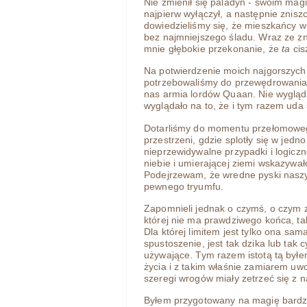
Nie zmienił się paladyn - swoim m
najpierw wyłączył, a następnie zniszc
dowiedzieliśmy się, że mieszkańcy wio
bez najmniejszego śladu. Wraz ze zni
mnie głębokie przekonanie, że
ta
cis
Na potwierdzenie moich najgorszych p
potrzebowaliśmy do przewędrowania n
nas armia lordów Quaan. Nie wyglądal
wyglądało na to, że i tym razem uda 
Dotarliśmy do momentu przełomowego
przestrzeni, gdzie splotły się w jed
nieprzewidywalne przypadki i logic
niebie i umierającej ziemi wskazywał
Podejrzewam, że wredne pyski nasz
pewnego tryumfu.
Zapomnieli jednak o czymś, o czym 
której nie ma prawdziwego końca, ta
Dla której limitem jest tylko ona sama
spustoszenie, jest tak dzika lub tak c
używające. Tym razem istotą tą byłe
życia i z takim właśnie zamiarem uwol
szeregi wrogów miały zetrzeć się z n
Byłem przygotowany na magię bardzo 