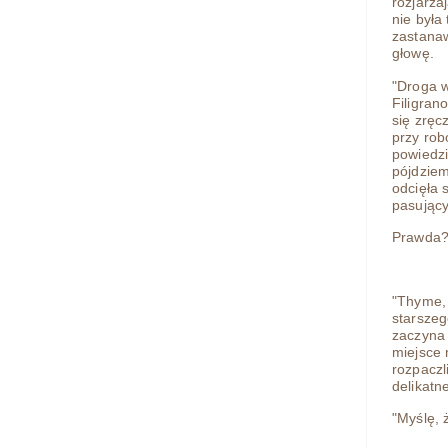
rozjarza
nie była
zastana
głowę.
"Droga w
Filigran
się zręc
przy rob
powiedzi
pójdziem
odcięła 
pasujący
Prawda
"Thyme, 
starszeg
zaczyna 
miejsce 
rozpaczl
delikatn
"Myślę, ż