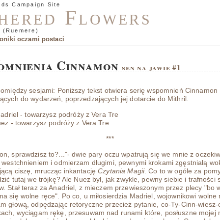
nds Campaign Site
hered Flowers
 (Ruemere)
oniki oczami postaci
.
omnienia Cinnamon
sen na jawie #1
pomiędzy sesjami: Poniższy tekst otwiera serię wspomnień Cinnamon
ących do wydarzeń, poprzedzających jej dotarcie do Mithril.
adriel - towarzysz podróży z Vera Tre
ez - towarzysz podróży z Vera Tre
***
n, sprawdzisz to?..."- dwie pary oczu wpatrują się we mnie z oczeki
 westchnieniem i odmierzam długimi, pewnymi krokami zgęstniałą wo
ącą ciszę, mrucząc inkantację
Czytania Magii
. Co to w ogóle za pomy
zić tutaj we trójkę? Ale Nuez był, jak zwykle, pewny siebie i trafności
. Stał teraz za Anadriel, z mieczem przewieszonym przez plecy "bo 
a się wolne ręce". Po co, u miłosierdzia Madriel, wojownikowi wolne
m głową, odpędzając retoryczne przecież pytanie, co-Ty-Cinn-wiesz-
ach, wyciągam rękę, przesuwam nad runami które, posłuszne mojej 