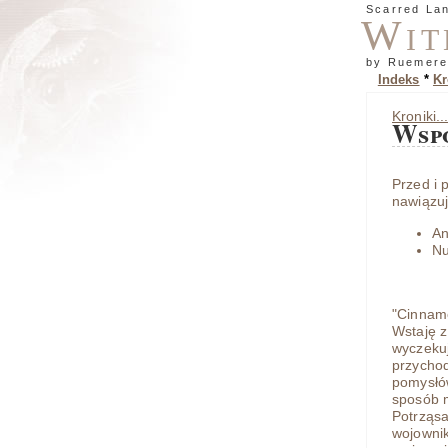
Scarred La
Wit
by Ruemere
Indeks
*
Kr
Kroniki..
Wsp
Przed i 
nawiązuj
An
Nu
"Cinnamo
Wstaję z
wyczekuj
przychod
pomysłów
sposób m
Potrząsa
wojownik