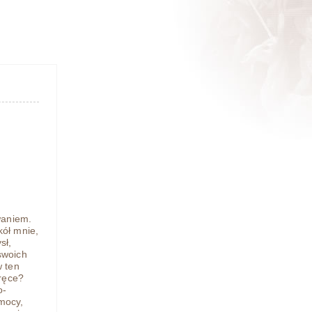
waniem.
kół mnie,
sł,
 swoich
w ten
 ręce?
o-
mocy,