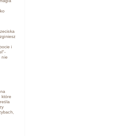
 magia
kko
rzeciska
zginiesz
bocie i
l"-
 nie
 na
 które
reśla
zy
zybach,