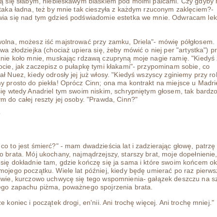
ją się słabym, niebieskawym blaskiem pod moimi palcami. Czy gdyby
 taka ładna, też by mnie tak cieszyła z każdym rzuconym zaklęciem?-
wia się nad tym gdzieś podświadomie estetka we mnie. Odwracam le
olna, możesz iść majstrować przy zamku, Driela"- mówię półgłosem.
owa złodziejka (chociaż upiera się, żeby mówić o niej per "artystka") p
znie koło mnie, muskając rdzawą czupryną moje nagie ramię. "Kiedyś 
ocie, jak zaczepisz o pułapkę tymi kłakami"- przypominam sobie, co
ał Nuez, kiedy odrosły jej już włosy. "Kiedyś wszyscy zginiemy przy ro
y prosto do piekła! Oprócz Cinn; ona ma kontrakt na miejsce u Madrie
się wtedy Anadriel tym swoim niskim, schrypniętym głosem, tak bardzo
m do całej reszty jej osoby. "Prawda, Cinn?"
?
co to jest śmierć?" - mam dwadzieścia lat i zadzierając głowę, patrzę
o brata. Mój ukochany, najmądrzejszy, starszy brat, moje dopełnienie,
się dokładnie tam, gdzie kończę się ja sama i które swoim końcem ok
mojego początku. Wiele lat później, kiedy będę umierać po raz pierws
iwie, kurczowo uchwycę się tego wspomnienia- gałązek deszczu na s
ego zapachu piżma, poważnego spojrzenia brata.
e koniec i początek drogi, en'nii. Ani trochę więcej. Ani trochę mniej."